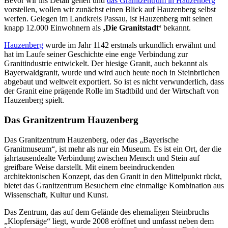
Bevor wir ins Detail gehen und
das Granitzentrum in Hauzenberg
vorstellen, wollen wir zunächst einen Blick auf Hauzenberg selbst
werfen. Gelegen im Landkreis Passau, ist Hauzenberg mit seinen
knapp 12.000 Einwohnern als
‚Die Granitstadt‘
bekannt.
Hauzenberg
wurde im Jahr 1142 erstmals urkundlich erwähnt und
hat im Laufe seiner Geschichte eine enge Verbindung zur
Granitindustrie entwickelt. Der hiesige Granit, auch bekannt als
Bayerwaldgranit, wurde und wird auch heute noch in Steinbrüchen
abgebaut und weltweit exportiert. So ist es nicht verwunderlich, dass
der Granit eine prägende Rolle im Stadtbild und der Wirtschaft von
Hauzenberg spielt.
Das Granitzentrum Hauzenberg
Das Granitzentrum Hauzenberg, oder das „Bayerische
Granitmuseum“, ist mehr als nur ein Museum. Es ist ein Ort, der die
jahrtausendealte Verbindung zwischen Mensch und Stein auf
greifbare Weise darstellt. Mit einem beeindruckenden
architektonischen Konzept, das den Granit in den Mittelpunkt rückt,
bietet das Granitzentrum Besuchern eine einmalige Kombination aus
Wissenschaft, Kultur und Kunst.
Das Zentrum, das auf dem Gelände des ehemaligen Steinbruchs
„Klopfersäge“ liegt, wurde 2008 eröffnet und umfasst neben dem