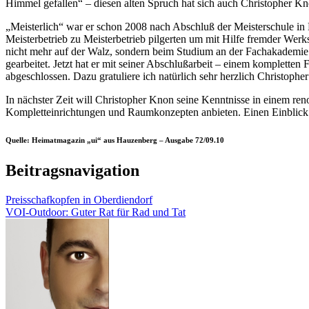
Himmel gefallen“ – diesen alten Spruch hat sich auch Christopher Kn
„Meisterlich“ war er schon 2008 nach Abschluß der Meisterschule in 
Meisterbetrieb zu Meisterbetrieb pilgerten um mit Hilfe fremder Werk
nicht mehr auf der Walz, sondern beim Studium an der Fachakademie 
gearbeitet. Jetzt hat er mit seiner Abschlußarbeit – einem komplett
abgeschlossen. Dazu gratuliere ich natürlich sehr herzlich Christopher
In nächster Zeit will Christopher Knon seine Kenntnisse in einem ren
Kompletteinrichtungen und Raumkonzepten anbieten. Einen Einblick in
Quelle: Heimatmagazin „ui“ aus Hauzenberg – Ausgabe 72/09.10
Beitragsnavigation
Preisschafkopfen in Oberdiendorf
VOI-Outdoor: Guter Rat für Rad und Tat