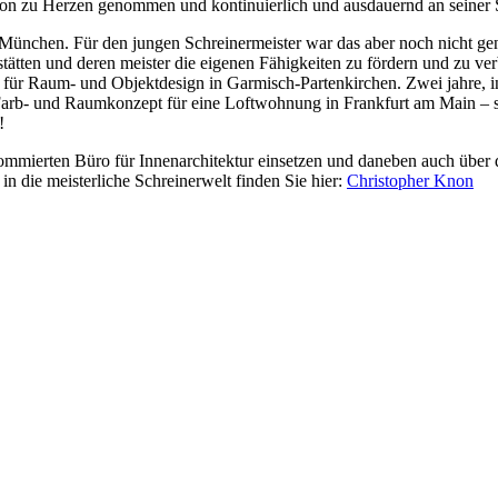
on zu Herzen genommen und kontinuierlich und ausdauernd an seiner Sc
München. Für den jungen Schreinermeister war das aber noch nicht gen
stätten und deren meister die eigenen Fähigkeiten zu fördern und zu ve
für Raum- und Objektdesign in Garmisch-Partenkirchen. Zwei jahre, in
en Farb- und Raumkonzept für eine Loftwohnung in Frankfurt am Main – 
!
ommierten Büro für Innenarchitektur einsetzen und daneben auch über d
 die meisterliche Schreinerwelt finden Sie hier:
Christopher Knon