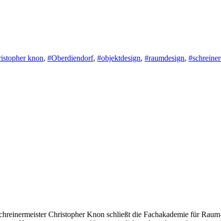
ristopher knon
,
#Oberdiendorf
,
#objektdesign
,
#raumdesign
,
#schreiner
hreinermeister Christopher Knon schließt die Fachakademie für Raum- 