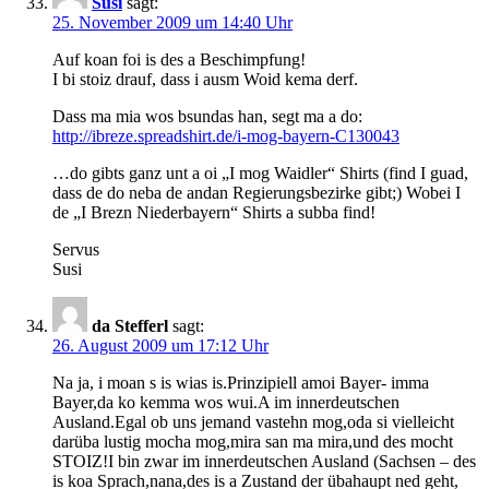
Susi
sagt:
25. November 2009 um 14:40 Uhr
Auf koan foi is des a Beschimpfung!
I bi stoiz drauf, dass i ausm Woid kema derf.
Dass ma mia wos bsundas han, segt ma a do:
http://ibreze.spreadshirt.de/i-mog-bayern-C130043
…do gibts ganz unt a oi „I mog Waidler“ Shirts (find I guad,
dass de do neba de andan Regierungsbezirke gibt;) Wobei I
de „I Brezn Niederbayern“ Shirts a subba find!
Servus
Susi
da Stefferl
sagt:
26. August 2009 um 17:12 Uhr
Na ja, i moan s is wias is.Prinzipiell amoi Bayer- imma
Bayer,da ko kemma wos wui.A im innerdeutschen
Ausland.Egal ob uns jemand vastehn mog,oda si vielleicht
darüba lustig mocha mog,mira san ma mira,und des mocht
STOIZ!I bin zwar im innerdeutschen Ausland (Sachsen – des
is koa Sprach,nana,des is a Zustand der übahaupt ned geht,