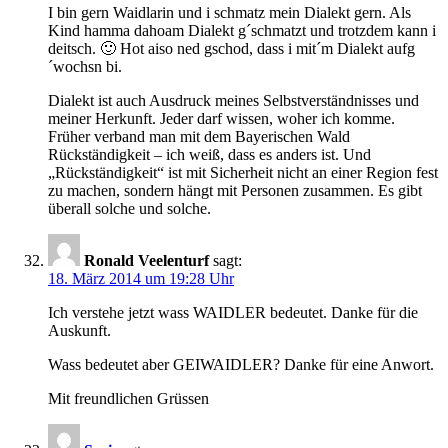
I bin gern Waidlarin und i schmatz mein Dialekt gern. Als
Kind hamma dahoam Dialekt g´schmatzt und trotzdem kann i
deitsch. 🙂 Hot aiso ned gschod, dass i mit´m Dialekt aufg
´wochsn bi.
Dialekt ist auch Ausdruck meines Selbstverständnisses und
meiner Herkunft. Jeder darf wissen, woher ich komme.
Früher verband man mit dem Bayerischen Wald
Rückständigkeit – ich weiß, dass es anders ist. Und
„Rückständigkeit“ ist mit Sicherheit nicht an einer Region fest
zu machen, sondern hängt mit Personen zusammen. Es gibt
überall solche und solche.
Ronald Veelenturf
sagt:
18. März 2014 um 19:28 Uhr
Ich verstehe jetzt wass WAIDLER bedeutet. Danke für die
Auskunft.
Wass bedeutet aber GEIWAIDLER? Danke für eine Anwort.
Mit freundlichen Grüssen