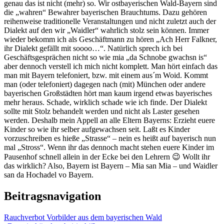
genau das ist nicht (mehr) so. Wir ostbayerischen Wald-Bayern sind
die „wahren“ Bewahrer bayerischen Brauchtums. Dazu gehören
reihenweise traditionelle Veranstaltungen und nicht zuletzt auch der
Dialekt auf den wir „Waidler“ wahrlich stolz sein können. Immer
wieder bekomm ich als Geschäftmann zu hören „Ach Herr Falkner,
ihr Dialekt gefällt mit soooo…“. Natürlich sprech ich bei
Geschäftsgesprächen nicht so wie mia „da Schnobe gwachsn is“
aber dennoch verstell ich mich nicht komplett. Man hört einfach das
man mit Bayern telefoniert, bzw. mit einem aus´m Woid. Kommt
man (oder telefoniert) dagegen nach (mit) München oder andere
bayerischen Großstädten hört man kaum irgend etwas bayerisches
mehr heraus. Schade, wirklich schade wie ich finde. Der Dialekt
sollte mit Stolz behandelt werden und nicht als Laster gesehen
werden. Deshalb mein Appell an alle Eltern Bayerns: Erzieht euere
Kinder so wie ihr selber aufgewachsen seit. Laßt es Kinder
vorzuschreiben es hieße „Strasse“ – nein es heißt auf bayerisch nun
mal „Stross“. Wenn ihr das dennoch macht stehen euere Kinder im
Pausenhof schnell allein in der Ecke bei den Lehrern 😉 Wollt ihr
das wirklich? Also, Bayern ist Bayern – Mia san Mia – und Waidler
san da Hochadel vo Bayern.
Beitragsnavigation
Rauchverbot Vorbilder aus dem bayerischen Wald