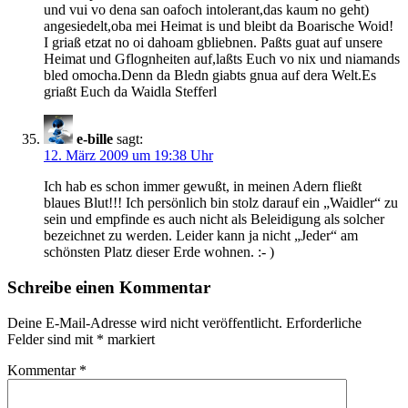
und vui vo dena san oafoch intolerant,das kaum no geht)
angesiedelt,oba mei Heimat is und bleibt da Boarische Woid!
I griaß etzat no oi dahoam gbliebnen. Paßts guat auf unsere
Heimat und Gflognheiten auf,laßts Euch vo nix und niamands
bled omocha.Denn da Bledn giabts gnua auf dera Welt.Es
griaßt Euch da Waidla Stefferl
e-bille
sagt:
12. März 2009 um 19:38 Uhr
Ich hab es schon immer gewußt, in meinen Adern fließt
blaues Blut!!! Ich persönlich bin stolz darauf ein „Waidler“ zu
sein und empfinde es auch nicht als Beleidigung als solcher
bezeichnet zu werden. Leider kann ja nicht „Jeder“ am
schönsten Platz dieser Erde wohnen. :- )
Schreibe einen Kommentar
Deine E-Mail-Adresse wird nicht veröffentlicht.
Erforderliche
Felder sind mit
*
markiert
Kommentar
*