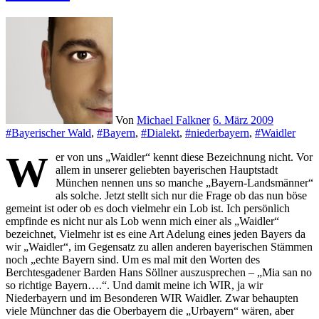
Von
Michael Falkner
6. März 2009
#Bayerischer Wald
,
#Bayern
,
#Dialekt
,
#niederbayern
,
#Waidler
W
er von uns „Waidler“ kennt diese Bezeichnung nicht. Vor
allem in unserer geliebten bayerischen Hauptstadt
München nennen uns so manche „Bayern-Landsmänner“
als solche. Jetzt stellt sich nur die Frage ob das nun böse
gemeint ist oder ob es doch vielmehr ein Lob ist. Ich persönlich
empfinde es nicht nur als Lob wenn mich einer als „Waidler“
bezeichnet, Vielmehr ist es eine Art Adelung eines jeden Bayers da
wir „Waidler“, im Gegensatz zu allen anderen bayerischen Stämmen
noch „echte Bayern sind. Um es mal mit den Worten des
Berchtesgadener Barden Hans Söllner auszusprechen – „Mia san no
so richtige Bayern….“. Und damit meine ich WIR, ja wir
Niederbayern und im Besonderen WIR Waidler. Zwar behaupten
viele Münchner das die Oberbayern die „Urbayern“ wären, aber