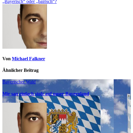
„Bayerisch“ oder „bairisch“?
Von
Michael Falkner
Ähnlicher Beitrag
Bayerischer Wald
Mir san einfach stolz auf unser Bayernland